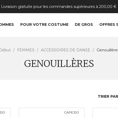
Livraison gratuite pour les commandes supérieures à 200,00 €
OMMES
POUR VOTRE COSTUME
DE GROS
OFFRES 
Début
FEMMES
ACCESSOIRES DE DANSE
Genouillère
GENOUILLÈRES
TRIER PAR
ZIO
CAPEZIO