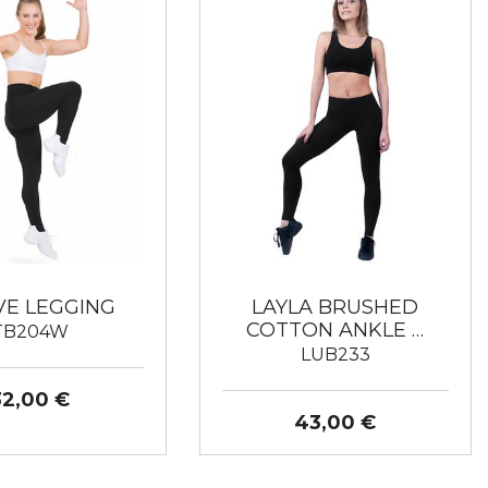
VE LEGGING
LAYLA BRUSHED
COTTON ANKLE …
TB204W
LUB233
32,00 €
43,00 €