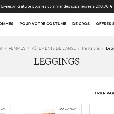
Livraison gratuite pour les commandes supérieures à 200,00 €
OMMES
POUR VOTRE COSTUME
DE GROS
OFFRES 
ut
FEMMES
VÊTEMENTS DE DANSE
Pantalons
Leg
LEGGINGS
TRIER PAR
NCA
SO DANCA