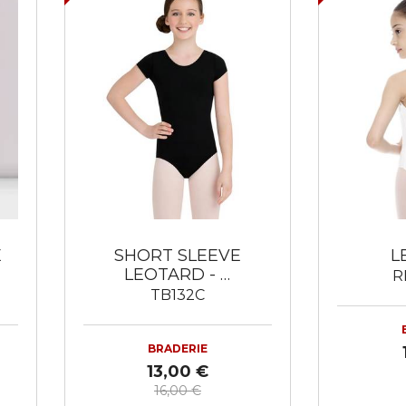
E
SHORT SLEEVE
L
LEOTARD - …
R
TB132C
BRADERIE
13,00 €
16,00 €