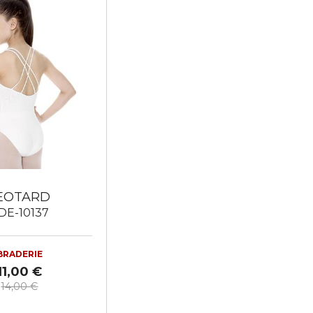
EOTARD
DE-10137
BRADERIE
11,00 €
14,00 €