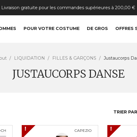
Livraison gratuite pour les commandes supérieures à 200,00 €
OMMES
POUR VOTRE COSTUME
DE GROS
OFFRES 
but
LIQUIDATION
FILLES & GARÇONS
Justaucorps D
JUSTAUCORPS DANSE
TRIER PAR
OCH
CAPEZIO