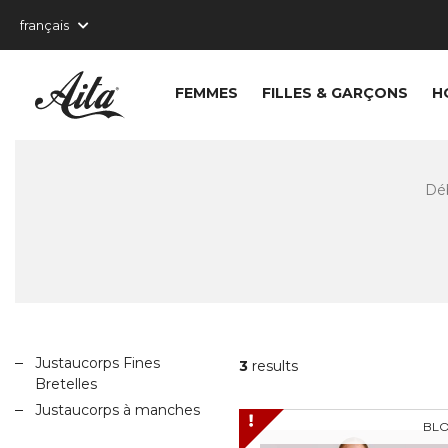
FEMMES
FILLES & GARÇONS
H
Dé
Justaucorps Fines
3
results
Bretelles
Justaucorps à manches
BL