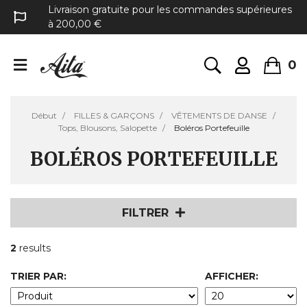
Livraison gratuite pour les commandes supérieures
à 200,00 €
0
Début
FILLES & GARÇONS
VÊTEMENTS DE DANSE
Tops, Blousons, Salopette
Boléros Portefeuille
BOLÉROS PORTEFEUILLE
FILTRER
2
results
TRIER PAR:
AFFICHER: