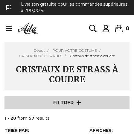
Livraison gratuite pour les commandes supérieures
à 200,00 €
0
Début
POUR VOTRE COSTUME
CRISTAUX DÉCORATIFS
Cristaux de strass à coudre
CRISTAUX DE STRASS À
COUDRE
FILTRER
1 - 20
from
57
results
TRIER PAR:
AFFICHER: