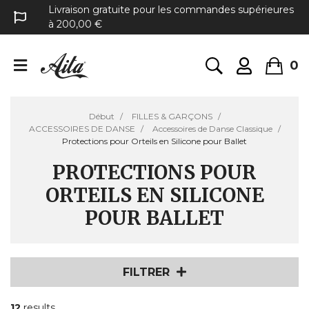
Livraison gratuite pour les commandes supérieures
à 200,00 €
0
Début
FILLES & GARÇONS
ACCESSOIRES DE DANSE
Accessoires de Danse Classique
Protections pour Orteils en Silicone pour Ballet
PROTECTIONS POUR
ORTEILS EN SILICONE
POUR BALLET
FILTRER
12
results