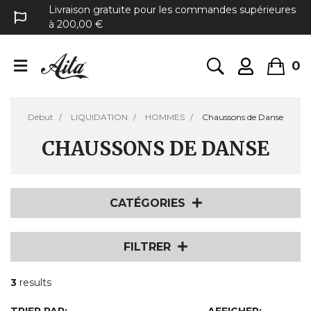
Livraison gratuite pour les commandes supérieures
à 200,00 €
0
Début
LIQUIDATION
HOMMES
Chaussons de Danse
CHAUSSONS DE DANSE
CATÉGORIES
FILTRER
3
results