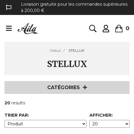
Livraison gratuite pour les commandes supérieures
à 200,00 €
0
Début
STELLUX
STELLUX
CATÉGORIES
20
results
TRIER PAR:
AFFICHER: