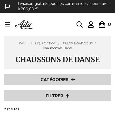
Livraison gratuite pour les commandes supérieures
à 200,00 €
0
Début
LIQUIDATION
FILLES & GARÇONS
Chaussons de Danse
CHAUSSONS DE DANSE
CATÉGORIES
FILTRER
2
results