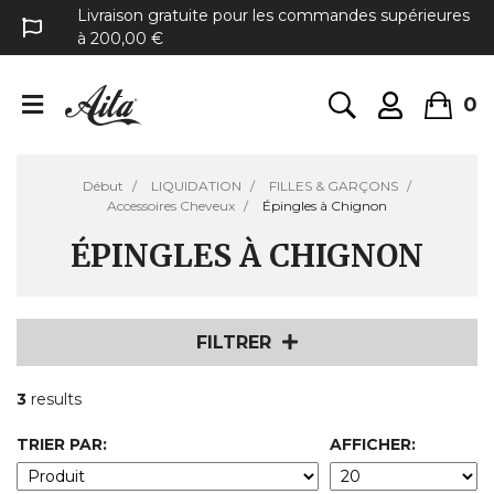
Livraison gratuite pour les commandes supérieures
à 200,00 €
0
Début
LIQUIDATION
FILLES & GARÇONS
Accessoires Cheveux
Épingles à Chignon
ÉPINGLES À CHIGNON
FILTRER
3
results
TRIER PAR:
AFFICHER: