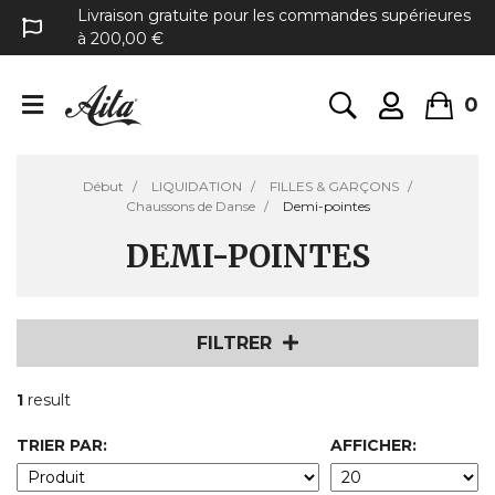
Livraison gratuite pour les commandes supérieures
à 200,00 €
0
Début
LIQUIDATION
FILLES & GARÇONS
Chaussons de Danse
Demi-pointes
DEMI-POINTES
FILTRER
1
result
TRIER PAR:
AFFICHER: