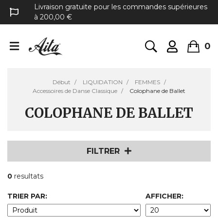
Livraison gratuite pour les commandes supérieures
à 200,00 €
0
Début
LIQUIDATION
FEMMES
Accessoires de Danse Classique
Colophane de Ballet
COLOPHANE DE BALLET
FILTRER
0
resultats
TRIER PAR:
AFFICHER: